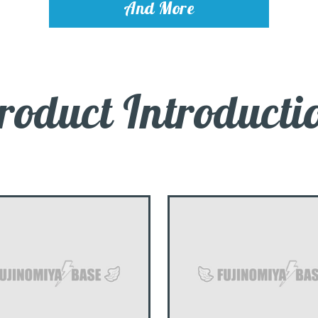
And More
roduct Introducti